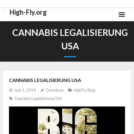
High-Fly.org
Drogen Dokus
CANNABIS LEGALISIERUNG
High-Fly Legal Highs Szeneblog
USA
Räuchermischungen Shops
CANNABIS LEGALISIERUNG USA
Juni 1, 2014
Overdose
HighFly Blog
Cannabis Legalisierung USA