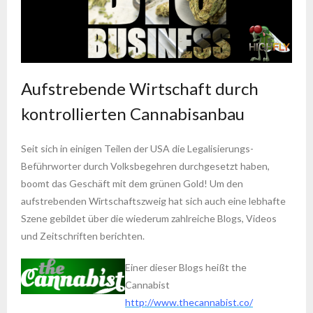
Aufstrebende Wirtschaft durch
kontrollierten Cannabisanbau
Seit sich in einigen Teilen der USA die Legalisierungs-
Beführworter durch Volksbegehren durchgesetzt haben,
boomt das Geschäft mit dem grünen Gold! Um den
aufstrebenden Wirtschaftszweig hat sich auch eine lebhafte
Szene gebildet über die wiederum zahlreiche Blogs, Videos
und Zeitschriften berichten.
Einer dieser Blogs heißt the
Cannabist
http://www.thecannabist.co/