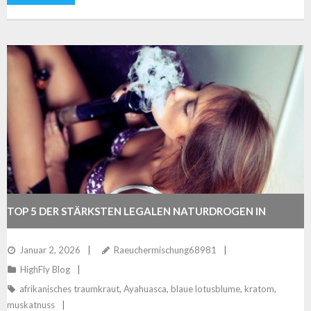
TOP 5 DER STÄRKSTEN LEGALEN NATURDROGEN IN
DEUTSCHLAND
Januar 2, 2026
Raeuchermischung68981
HighFly Blog
afrikanisches traumkraut
,
Ayahuasca
,
blaue lotusblume
,
kratom
,
muskatnuss