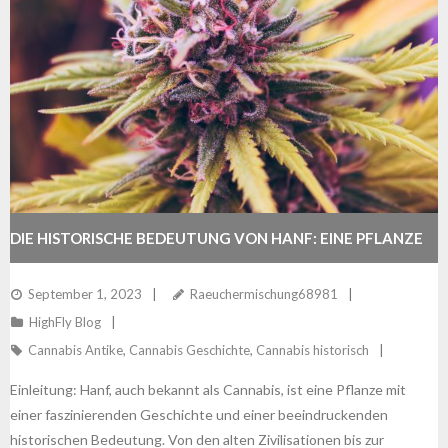
DIE HISTORISCHE BEDEUTUNG VON HANF: EINE PFLANZE
IM WANDEL DER ZEIT
September 1, 2023
Raeuchermischung68981
HighFly Blog
Cannabis Antike
,
Cannabis Geschichte
,
Cannabis historisch
Einleitung: Hanf, auch bekannt als Cannabis, ist eine Pflanze mit
einer faszinierenden Geschichte und einer beeindruckenden
historischen Bedeutung. Von den alten Zivilisationen bis zur