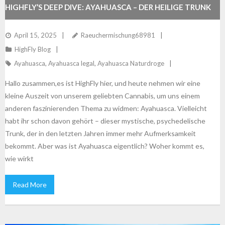
HIGHFLY’S DEEP DIVE: AYAHUASCA – DER HEILIGE TRUNK
AUS DEM AMAZONAS
April 15, 2025
Raeuchermischung68981
HighFly Blog
Ayahuasca
,
Ayahuasca legal
,
Ayahuasca Naturdroge
Hallo zusammen,es ist HighFly hier, und heute nehmen wir eine
kleine Auszeit von unserem geliebten Cannabis, um uns einem
anderen faszinierenden Thema zu widmen: Ayahuasca. Vielleicht
habt ihr schon davon gehört – dieser mystische, psychedelische
Trunk, der in den letzten Jahren immer mehr Aufmerksamkeit
bekommt. Aber was ist Ayahuasca eigentlich? Woher kommt es,
wie wirkt
Read More