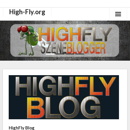
High-Fly.org
Drogen Dokus
High-Fly Legal Highs Szeneblog
Räuchermischungen Shops
HighFly Blog