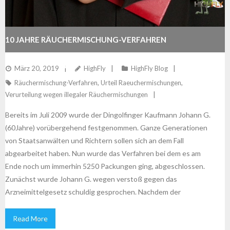
10 JAHRE RÄUCHERMISCHUNG-VERFAHREN
ABGESCHLOSSEN
März 20, 2019
HighFly
HighFly Blog
Räuchermischung-Verfahren
,
Urteil Raeuchermischungen
,
Verurteilung wegen illegaler Räuchermischungen
Bereits im Juli 2009 wurde der Dingolfinger Kaufmann Johann G.
(60Jahre) vorübergehend festgenommen. Ganze Generationen
von Staatsanwälten und Richtern sollen sich an dem Fall
abgearbeitet haben. Nun wurde das Verfahren bei dem es am
Ende noch um immerhin 5250 Packungen ging, abgeschlossen.
Zunächst wurde Johann G. wegen verstoß gegen das
Arzneimittelgesetz schuldig gesprochen. Nachdem der
Read More