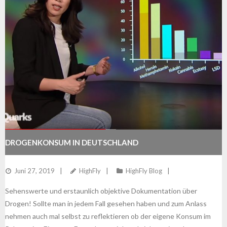
DROGENKONSUM IN DEUTSCHLAND
Juni 27, 2019
HighFly
HighFly Blog
Sehenswerte und erstaunlich objektive Dokumentation über
Drogen! Sollte man in jedem Fall gesehen haben und zum Anlass
nehmen auch mal selbst zu reflektieren ob der eigene Konsum im