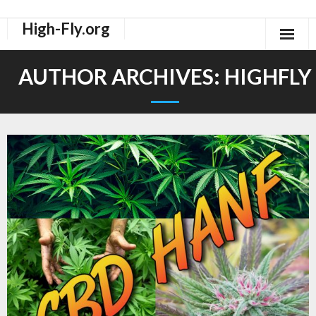
High-Fly.org
Drogen Dokus
AUTHOR ARCHIVES:
HIGHFLY
High-Fly Legal Highs Szeneblog
Räuchermischungen Shops