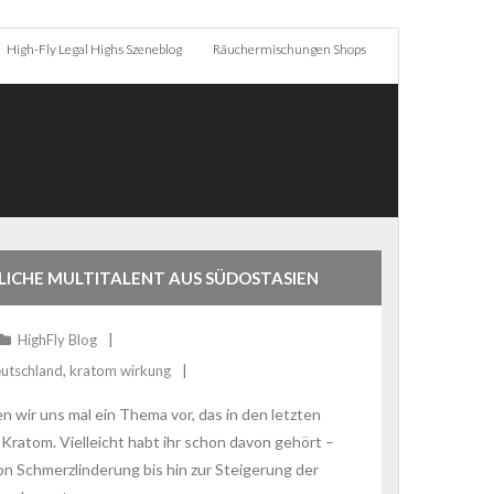
High-Fly Legal Highs Szeneblog
Räuchermischungen Shops
RLICHE MULTITALENT AUS SÜDOSTASIEN
HighFly Blog
eutschland
,
kratom wirkung
n wir uns mal ein Thema vor, das in den letzten
atom. Vielleicht habt ihr schon davon gehört –
von Schmerzlinderung bis hin zur Steigerung der