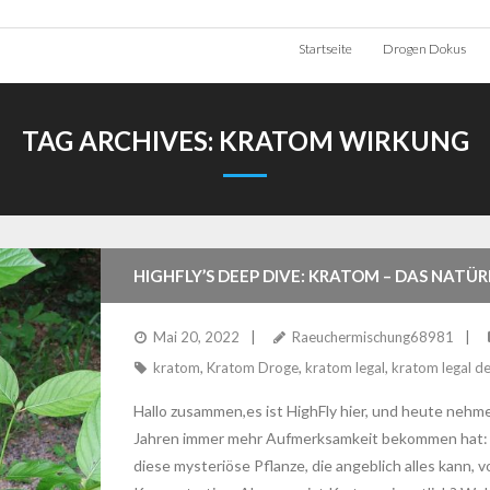
Startseite
Drogen Dokus
TAG ARCHIVES:
KRATOM WIRKUNG
HIGHFLY’S DEEP DIVE: KRATOM – DAS NATÜ
Mai 20, 2022
Raeuchermischung68981
kratom
,
Kratom Droge
,
kratom legal
,
kratom legal d
Hallo zusammen,es ist HighFly hier, und heute nehme
Jahren immer mehr Aufmerksamkeit bekommen hat: Kr
diese mysteriöse Pflanze, die angeblich alles kann, 