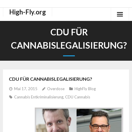
High-Fly.org
Drogen Dokus
CDU FÜR
High-Fly Legal Highs Szeneblog
CANNABISLEGALISIERUNG?
Räuchermischungen Shops
CDU FÜR CANNABISLEGALISIERUNG?
Mai 17, 2015
Overdose
HighFly Blog
Cannabis Entkriminalisierung
,
CDU Cannabis