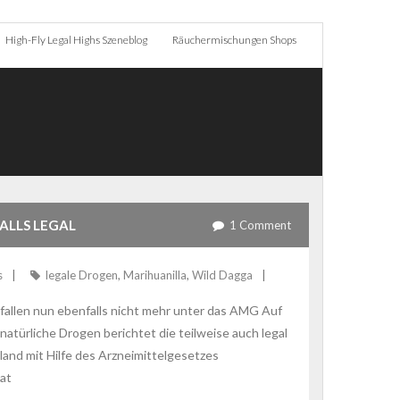
High-Fly Legal Highs Szeneblog
Räuchermischungen Shops
ALLS LEGAL
1
Comment
s
legale Drogen
,
Marihuanilla
,
Wild Dagga
 fallen nun ebenfalls nicht mehr unter das AMG Auf
 natürliche Drogen berichtet die teilweise auch legal
hland mit Hilfe des Arzneimittelgesetzes
hat