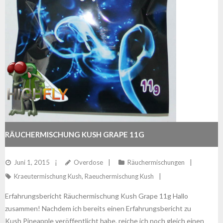
RÄUCHERMISCHUNG KUSH GRAPE 11G
ERFAHRUNGSBERICHT
Juni 1, 2015
Overdose
Räuchermischungen
Kraeutermischung Kush
,
Raeuchermischung Kush
Erfahrungsbericht Räuchermischung Kush Grape 11g Hallo
zusammen! Nachdem ich bereits einen Erfahrungsbericht zu
Kush Pineapple veröffentlicht habe, reiche ich noch gleich einen