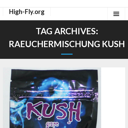
High-Fly.org
Drogen Dokus
TAG ARCHIVES:
High-Fly Legal Highs Szeneblog
RAEUCHERMISCHUNG KUSH
Räuchermischungen Shops