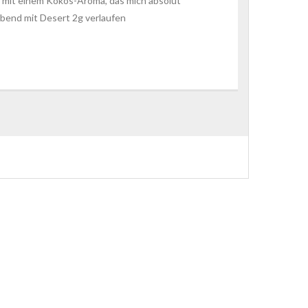
und mit einem Kokos-Aroma, das mich absolut
Abend mit Desert 2g verlaufen