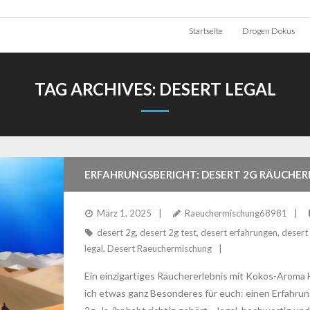
Startseite
Drogen Dokus
TAG ARCHIVES:
DESERT LEGAL
ERFAHRUNGSBERICHT: DESERT 2G RÄUCHE
März 1, 2025
Raeuchermischung68981
desert 2g
,
desert 2g test
,
desert erfahrungen
,
desert
legal
,
Desert Raeuchermischung
Ein einzigartiges Räuchererlebnis mit Kokos-Aroma H
ich etwas ganz Besonderes für euch: einen Erfahru