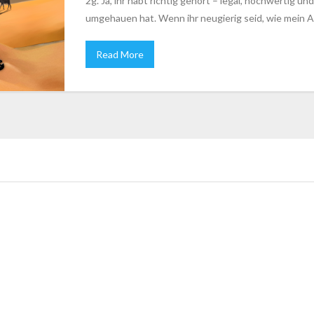
2g. Ja, ihr habt richtig gehört – legal, hochwertig 
umgehauen hat. Wenn ihr neugierig seid, wie mein 
Read More