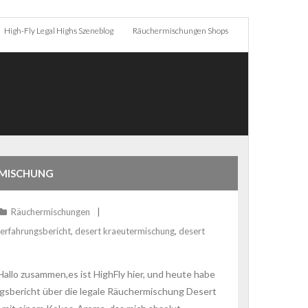
High-Fly Legal Highs Szeneblog
Räuchermischungen Shops
RMISCHUNG
Räuchermischungen
 erfahrungsbericht
,
desert kraeutermischung
,
desert
allo zusammen,es ist HighFly hier, und heute habe
ngsbericht über die legale Räuchermischung Desert