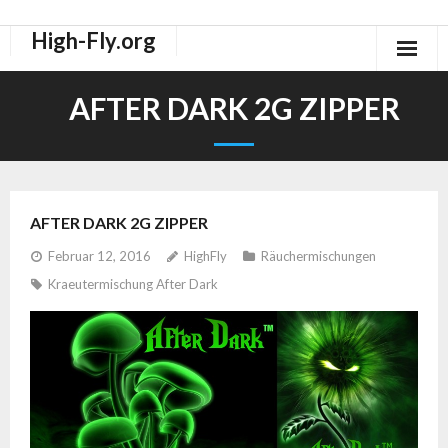
High-Fly.org
Drogen Dokus
AFTER DARK 2G ZIPPER
High-Fly Legal Highs Szeneblog
Räuchermischungen Shops
AFTER DARK 2G ZIPPER
Februar 12, 2016
HighFly
Räuchermischungen
Kraeutermischung After Dark