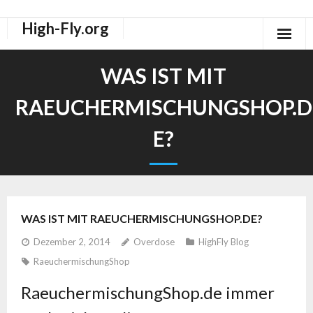
High-Fly.org
Drogen Dokus
WAS IST MIT
High-Fly Legal Highs Szeneblog
RAEUCHERMISCHUNGSHOP.D
Räuchermischungen Shops
E?
WAS IST MIT RAEUCHERMISCHUNGSHOP.DE?
Dezember 2, 2014
Overdose
HighFly Blog
RaeuchermischungShop
RaeuchermischungShop.de immer