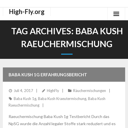
High-Fly.org
Drogen Dokus
TAG ARCHIVES:
BABA KUSH
High-Fly Legal Highs Szeneblog
RAEUCHERMISCHUNG
Räuchermischungen Shops
BABA KUSH 1G ERFAHRUNGSBERICHT
Juli 4, 2017
HighFly
Räuchermischungen
Baba Kush 1g
,
Baba Kush Kraeutermischung
,
Baba Kush
Raeuchermischung
Raeuchermischung Baba Kush 1g Testbericht Durch das
NpSG wurde die Anzahl legaler Stoffe stark reduziert und es