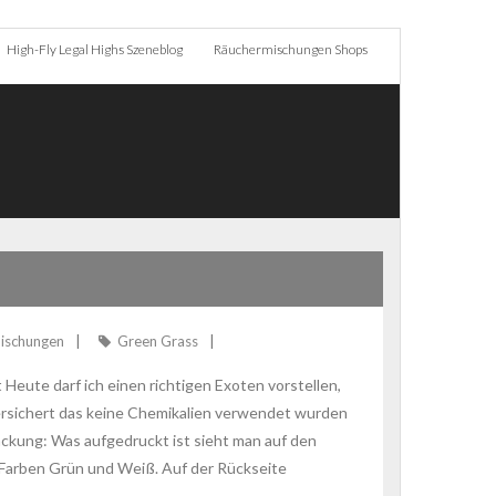
High-Fly Legal Highs Szeneblog
Räuchermischungen Shops
ischungen
Green Grass
eute darf ich einen richtigen Exoten vorstellen,
ersichert das keine Chemikalien verwendet wurden
ackung: Was aufgedruckt ist sieht man auf den
en Farben Grün und Weiß. Auf der Rückseite