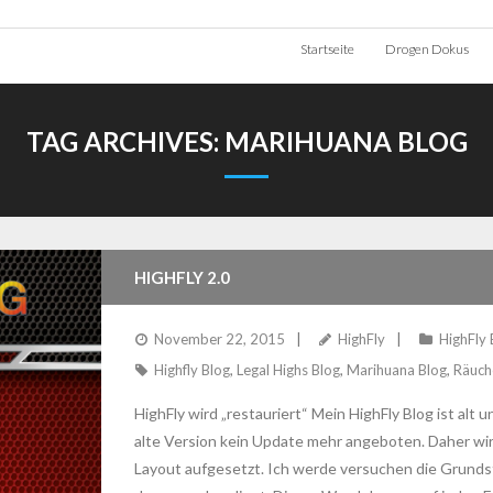
Startseite
Drogen Dokus
TAG ARCHIVES:
MARIHUANA BLOG
HIGHFLY 2.0
November 22, 2015
HighFly
HighFly 
Highfly Blog
,
Legal Highs Blog
,
Marihuana Blog
,
Räuch
HighFly wird „restauriert“ Mein HighFly Blog ist alt
alte Version kein Update mehr angeboten. Daher wi
Layout aufgesetzt. Ich werde versuchen die Grunds