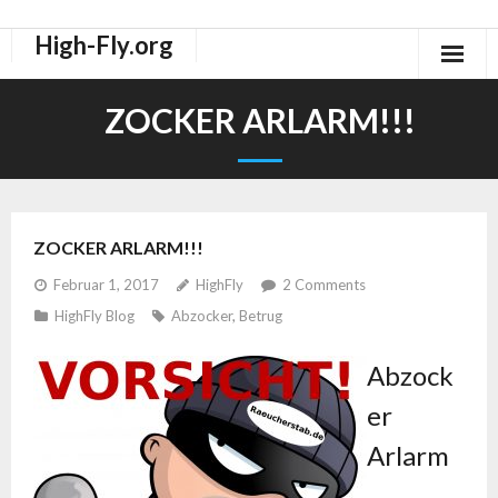
High-Fly.org
Drogen Dokus
ZOCKER ARLARM!!!
High-Fly Legal Highs Szeneblog
Räuchermischungen Shops
ZOCKER ARLARM!!!
Februar 1, 2017
HighFly
2
Comments
HighFly Blog
Abzocker
,
Betrug
Abzock
er
Arlarm