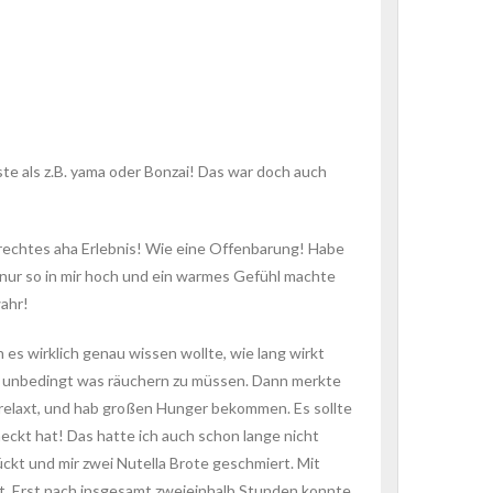
te als z.B. yama oder Bonzai! Das war doch auch
lrechtes aha Erlebnis! Wie eine Offenbarung! Habe
s nur so in mir hoch und ein warmes Gefühl machte
wahr!
es wirklich genau wissen wollte, wie lang wirkt
en unbedingt was räuchern zu müssen. Dann merkte
r relaxt, und hab großen Hunger bekommen. Es sollte
eckt hat! Das hatte ich auch schon lange nicht
ückt und mir zwei Nutella Brote geschmiert. Mit
lt. Erst nach insgesamt zweieinhalb Stunden konnte