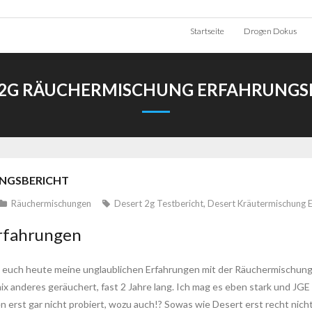
Startseite
Drogen Dokus
 2G RÄUCHERMISCHUNG ERFAHRUNGS
UNGSBERICHT
Räuchermischungen
Desert 2g Testbericht
,
Desert Kräutermischung 
rfahrungen
e euch heute meine unglaublichen Erfahrungen mit der Räuchermischung D
x anderes geräuchert, fast 2 Jahre lang. Ich mag es eben stark und JGE
rst gar nicht probiert, wozu auch!? Sowas wie Desert erst recht nicht, 