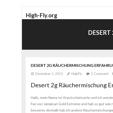
High-Fly.org
DESERT
DESERT 2G RÄUCHERMISCHUNG ERFAHR
Dezember 1, 2015
HighFly
1
Comment
Desert 2g Räuchermischung E
Hallo, mein Name ist Krautscheisserle und ich werd
Fan von Jamaican Gold Extreme und hab so gut wie ni
besseres deshalb hab ich andere Räuchermischungen e