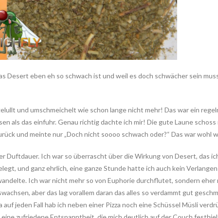
 das Desert eben eh so schwach ist und weil es doch schwächer sein muss
ngelullt und umschmeichelt wie schon lange nicht mehr! Das war ein rege
en als das einfuhr. Genau richtig dachte ich mir! Die gute Laune schos
 zurück und meinte nur „Doch nicht soooo schwach oder?“ Das war wohl 
 Duftdauer. Ich war so überrascht über die Wirkung von Desert, das ich 
legt, und ganz ehrlich, eine ganze Stunde hatte ich auch kein Verlang
g wandelte. Ich war nicht mehr so von Euphorie durchflutet, sondern ehe
swachsen, aber das lag vorallem daran das alles so verdammt gut geschm
auf jeden Fall hab ich neben einer Pizza noch eine Schüssel Müsli verdr
eine zufriedene Entspanntheit, die mich deutlich auf der Couch festhie