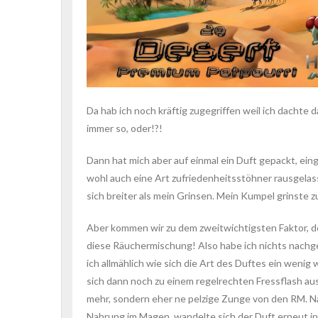
Da hab ich noch kräftig zugegriffen weil ich dachte
immer so, oder!?!
Dann hat mich aber auf einmal ein Duft gepackt, ei
wohl auch eine Art zufriedenheitsstöhner rausgelass
sich breiter als mein Grinsen. Mein Kumpel grinste
Aber kommen wir zu dem zweitwichtigsten Faktor, der
diese Räuchermischung! Also habe ich nichts nachge
ich allmählich wie sich die Art des Duftes ein weni
sich dann noch zu einem regelrechten Fressflash au
mehr, sondern eher ne pelzige Zunge von den RM. Na 
Nahrung im Magen, wandelte sich der Duft erneut in 