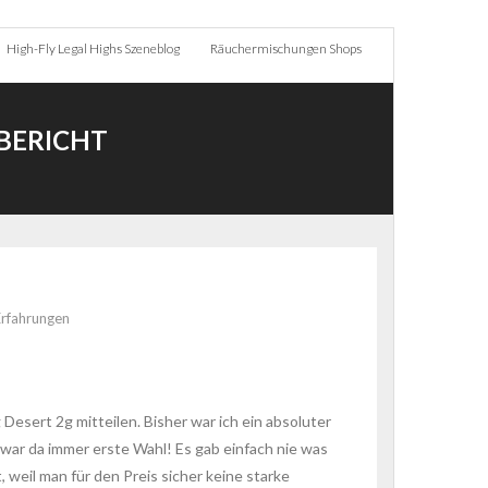
High-Fly Legal Highs Szeneblog
Räuchermischungen Shops
BERICHT
Erfahrungen
esert 2g mitteilen. Bisher war ich ein absoluter
 war da immer erste Wahl! Es gab einfach nie was
weil man für den Preis sicher keine starke