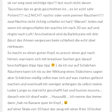
ok vor weg zwei wichtige tips!!! last euch nicht davon
Täuschen das es grob geschnitten ist… es ist echt sehr
Potent!!!! nr.2 NICHT nachts oder vorm pennen Räuchern!!!!
zwei Nächte nicht richtig schlafen ist hart! Warum? Jedes mal
wenn ich eingeschlafen bin wachte ich nach 30 sec auf und
ringte nach Luft! Anscheinend sind da Barbiturate mit drin
(lässt das Atmen vergessen beim schlafen) die echt übel
reinhauen.
So macht es einen guten Kopf, es presst einen gut nach
hinten, man kann sich mit kreativen Sachen gut darauf
beschäftigen (tipp tipp tipp
). da ich nur auf Schälchen
Räuchere kann ich nix zu der Wirkung eines Stäbchens sagen
aber Schälchen mäßig sollte man sich auf was starkes gefasst
machen und eventuell mit weniger anfangen da selbst meine
Leder Lunge es mal nicht geschafft hat und husten musste…
danach wie ich drauf wahr … Huuuuiiiii … ich nenne das immer
dann „hab ne Banane quer im Kopf „
auf einer Skala von 10 haut das zeug mit einer 8 bis 10 locker