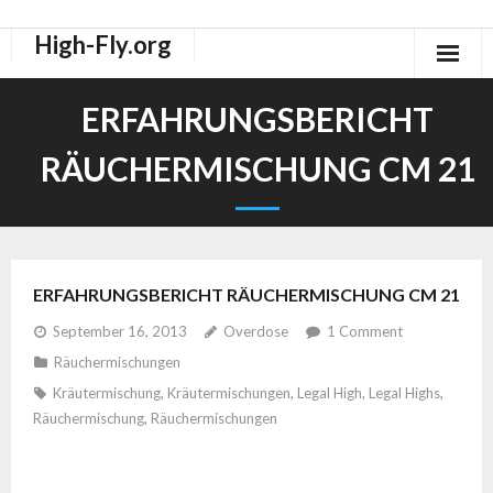
High-Fly.org
Drogen Dokus
ERFAHRUNGSBERICHT
High-Fly Legal Highs Szeneblog
RÄUCHERMISCHUNG CM 21
Räuchermischungen Shops
ERFAHRUNGSBERICHT RÄUCHERMISCHUNG CM 21
September 16, 2013
Overdose
1
Comment
Räuchermischungen
Kräutermischung
,
Kräutermischungen
,
Legal High
,
Legal Highs
,
Räuchermischung
,
Räuchermischungen