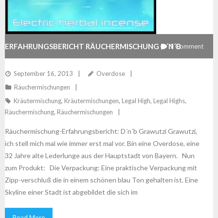
ERFAHRUNGSBERICHT RÄUCHERMISCHUNG D´N´B
1
Comment
September 16, 2013
Overdose
Räuchermischungen
Kräutermischung
,
Kräutermischungen
,
Legal High
,
Legal Highs
,
Räuchermischung
,
Räuchermischungen
Räuchermischung-Erfahrungsbericht: D´n´b Grawutzi Grawutzi,
ich stell mich mal wie immer erst mal vor. Bin eine Overdose, eine
32 Jahre alte Lederlunge aus der Hauptstadt von Bayern. Nun
zum Produkt: Die Verpackung: Eine praktische Verpackung mit
Zipp-verschluß die in einem schönen blau Ton gehalten ist. Eine
Skyline einer Stadt ist abgebildet die sich im
Read More