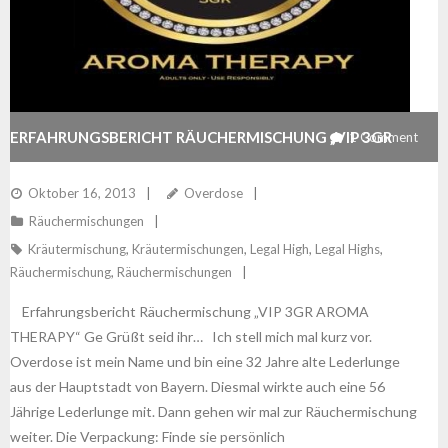
ERFAHRUNGSBERICHT RÄUCHERMISCHUNG „VIP 3GR
1
Comment
AROMA THERAPY“
Oktober 16, 2013
Overdose
Räuchermischungen
Kräutermischung
,
Kräutermischungen
,
Legal High
,
Legal Highs
,
Räuchermischung
,
Räuchermischungen
Erfahrungsbericht Räuchermischung „VIP 3GR AROMA
THERAPY“ Ge Grüßt seid ihr… Ich stell mich mal kurz vor.
Overdose ist mein Name und bin eine 32 Jahre alte Lederlunge
aus der Hauptstadt von Bayern. Diesmal wirkte auch eine 56
Jährige Lederlunge mit. Dann gehen wir mal zur Räuchermischung
weiter. Die Verpackung: Finde sie persönlich