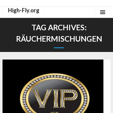
High-Fly.org
Drogen Dokus
TAG ARCHIVES:
High-Fly Legal Highs Szeneblog
RÄUCHERMISCHUNGEN
Räuchermischungen Shops