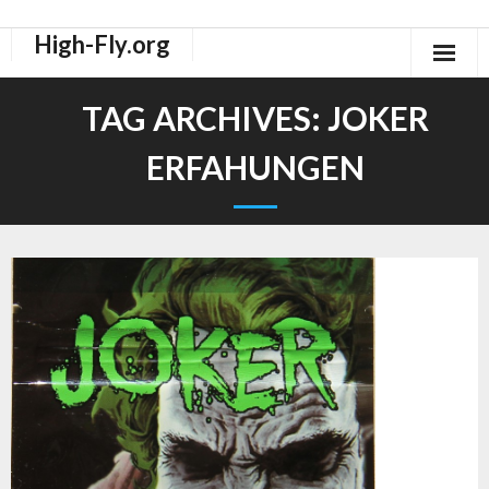
High-Fly.org
Drogen Dokus
TAG ARCHIVES:
JOKER
High-Fly Legal Highs Szeneblog
ERFAHUNGEN
Räuchermischungen Shops