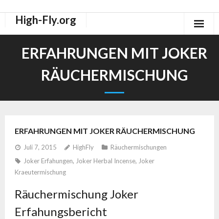
High-Fly.org
Drogen Dokus
ERFAHRUNGEN MIT JOKER
High-Fly Legal Highs Szeneblog
RÄUCHERMISCHUNG
Räuchermischungen Shops
ERFAHRUNGEN MIT JOKER RÄUCHERMISCHUNG
Juli 7, 2015
HighFly
Räuchermischungen
Joker Erfahungen
,
Joker Herbal Incense
,
Joker
Kraeutermischung
Räuchermischung Joker
Erfahungsbericht