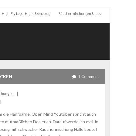
High-Fly Legal Highs Szeneblog
Räuchermischungen Shops
ECKEN
1
Comment
chungen
m die Hanfparde. Open Mind Youtuber spricht auch
n mutmaßlichen Dealer an. Darauf werde ich evtl. in
osing mit schwacher Räuchermischung Hallo Leute!