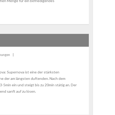
ichen Menge für ein befriedigendes
hungen
a: Supernova ist eine der stärksten
ine der am längsten duftenden. Nach dem
-5min ein und steigt bis zu 20min stätig an. Der
end sanft auf zu lösen.