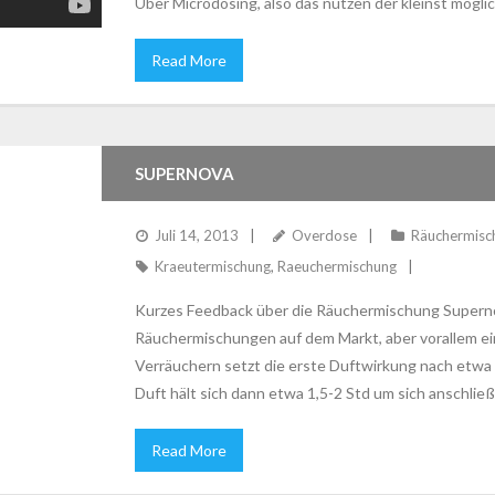
Über Microdosing, also das nutzen der kleinst mögl
Read More
SUPERNOVA
Juli 14, 2013
Overdose
Räuchermisc
Kraeutermischung
,
Raeuchermischung
Kurzes Feedback über die Räuchermischung Supernov
Räuchermischungen auf dem Markt, aber vorallem e
Verräuchern setzt die erste Duftwirkung nach etwa 3
Duft hält sich dann etwa 1,5-2 Std um sich anschließ
Read More