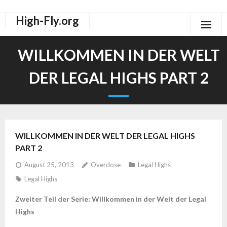
High-Fly.org
Drogen Dokus
WILLKOMMEN IN DER WELT
High-Fly Legal Highs Szeneblog
DER LEGAL HIGHS PART 2
Räuchermischungen Shops
WILLKOMMEN IN DER WELT DER LEGAL HIGHS
PART 2
August 25, 2013
Overdose
Legal Highs
Legal Highs
Zweiter Teil der Serie: Willkommen in der Welt der Legal
Highs