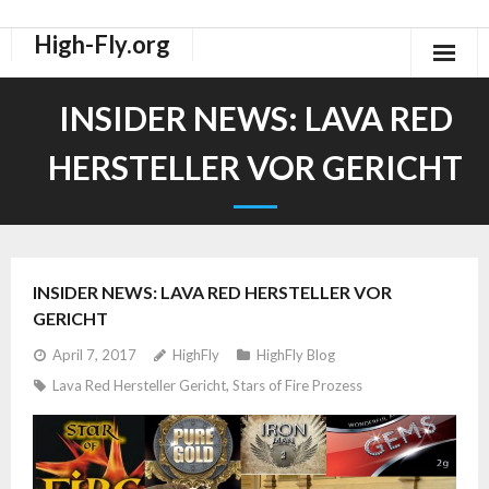
High-Fly.org
Drogen Dokus
INSIDER NEWS: LAVA RED
High-Fly Legal Highs Szeneblog
HERSTELLER VOR GERICHT
Räuchermischungen Shops
INSIDER NEWS: LAVA RED HERSTELLER VOR
GERICHT
April 7, 2017
HighFly
HighFly Blog
Lava Red Hersteller Gericht
,
Stars of Fire Prozess